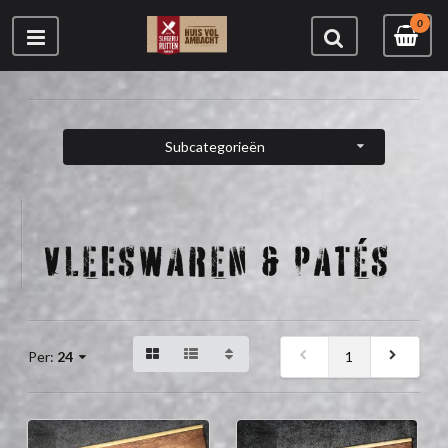
0
Subcategorieën
VLEESWAREN & PATÉS
1
Per:
24