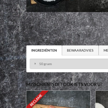
BEWAARADVIES
ME
INGREDIËNTEN
50 gram
MISSCHIEN IS DIT OOK IETS VOOR U?
RECLAME