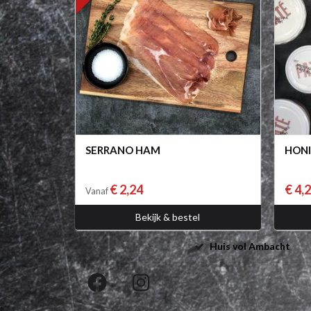
SERRANO HAM
HON
€ 2,24
€ 4,
Vanaf
Bekijk & bestel
Huis vol Ambacht