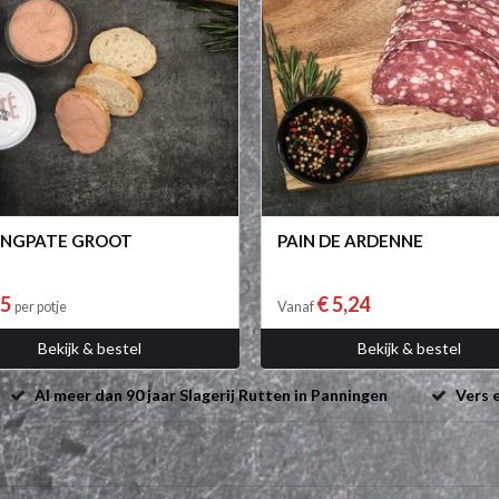
INGPATE GROOT
PAIN DE ARDENNE
25
€ 5,24
per potje
Vanaf
Bekijk & bestel
Bekijk & bestel
Al meer dan 90 jaar Slagerij Rutten in Panningen
Vers e