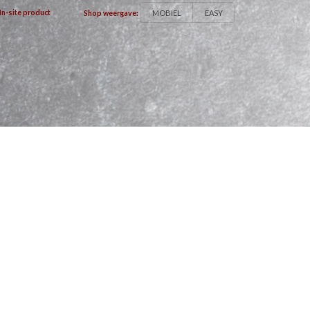
MOBIEL
EASY
In-site product
Shop weergave: