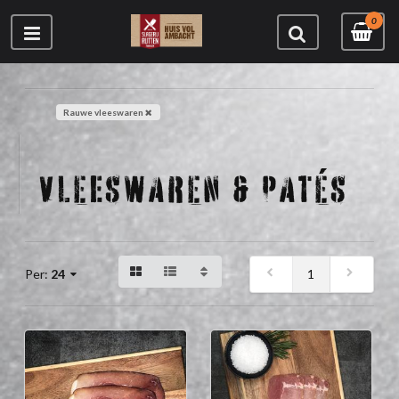
0
Rauwe vleeswaren
VLEESWAREN & PATÉS
1
Per:
24