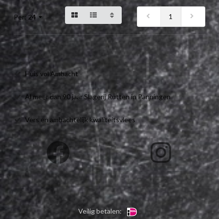
1
Per:
24
Huis vol Ambacht
Al meer dan 90 jaar Slagerij Rutten in Panningen
Vers en ambachtelijk kwaliteitsvlees
Veilig betalen: