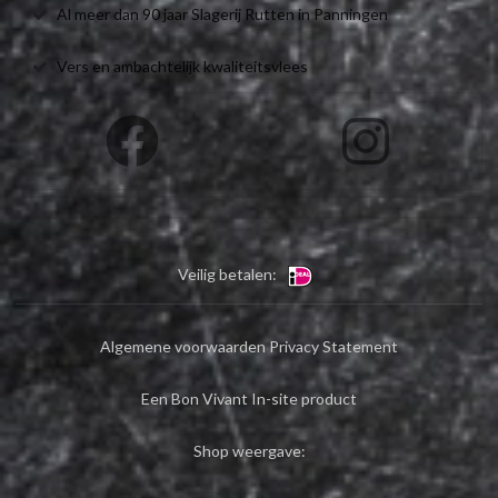
Al meer dan 90 jaar Slagerij Rutten in Panningen
Vers en ambachtelijk kwaliteitsvlees
Veilig betalen:
Algemene voorwaarden
Privacy Statement
Een Bon Vivant In-site product
Shop weergave: