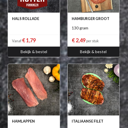
HALS ROLLADE
HAMBURGER GROOT
130 gram
€ 1,79
€ 2,49
Vanaf
per stuk
Bekijk & bestel
Bekijk & bestel
HAMLAPPEN
ITALIAANSE FILET