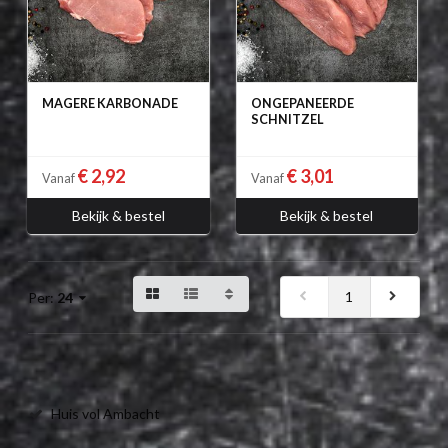
MAGERE KARBONADE
ONGEPANEERDE
SCHNITZEL
€ 2,92
€ 3,01
Vanaf
Vanaf
Bekijk & bestel
Bekijk & bestel
1
Per:
24
Huis vol Ambacht