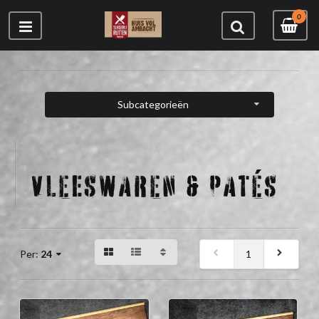
0
Subcategorieën
VLEESWAREN & PATÉS
1
Per:
24