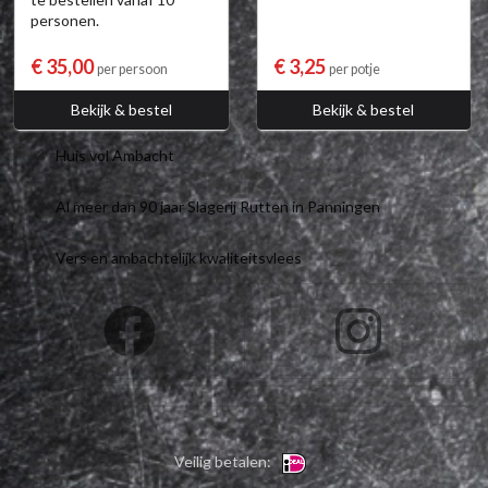
personen.
€ 35,00
€ 3,25
per persoon
per potje
Bekijk & bestel
Bekijk & bestel
Huis vol Ambacht
Al meer dan 90 jaar Slagerij Rutten in Panningen
Vers en ambachtelijk kwaliteitsvlees
Veilig betalen: