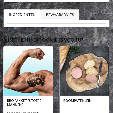
BEWAARADVIES
INGREDIËNTEN
MISSCHIEN IS DIT OOK IETS VOOR U?
BBQ PAKKET "STOERE
ROOMPATE KLEIN
MANNEN"
te bestellen vanaf 10