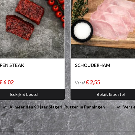
PEN STEAK
SCHOUDERHAM
€ 6,02
€ 2,55
Vanaf
Bekijk & bestel
Bekijk & bestel
Al meer dan 90 jaar Slagerij Rutten in Panningen
Vers e