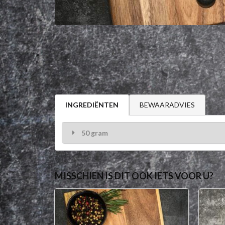
BEWAARADVIES
INGREDIËNTEN
50 gram
MISSCHIEN IS DIT OOK IETS VOOR U?