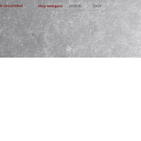
MOBIEL
EASY
In-site product
Shop weergave: