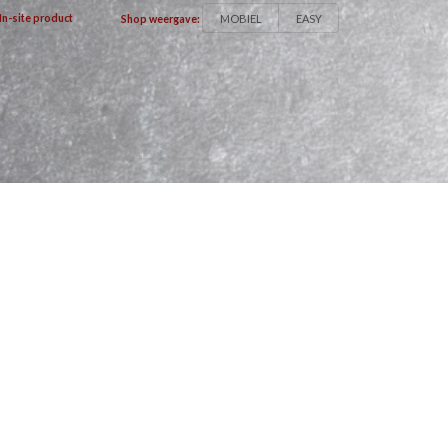
MOBIEL
EASY
In-site product
Shop weergave: