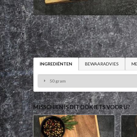
BEWAARADVIES
ME
INGREDIËNTEN
50 gram
MISSCHIEN IS DIT OOK IETS VOOR U?