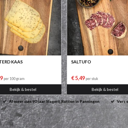
TERD KAAS
SALTUFO
29
€ 5,49
per 100 gram
per stuk
Bekijk & bestel
Bekijk & bestel
Al meer dan 90 jaar Slagerij Rutten in Panningen
Vers e