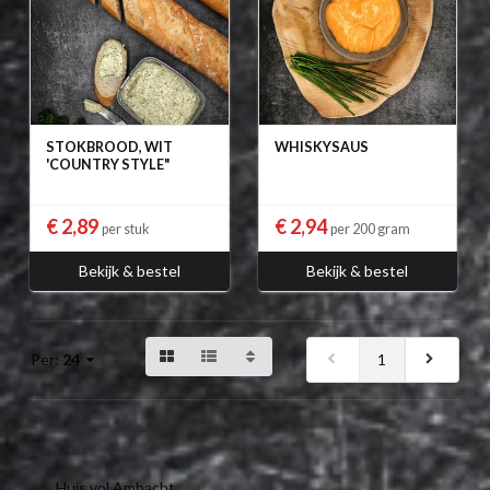
STOKBROOD, WIT
WHISKYSAUS
'COUNTRY STYLE"
€ 2,89
€ 2,94
per stuk
per 200 gram
Bekijk & bestel
Bekijk & bestel
1
Per:
24
Huis vol Ambacht