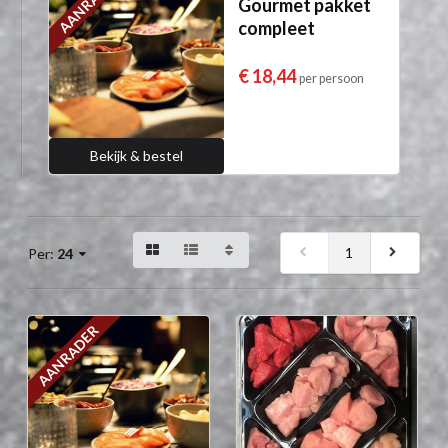
AANRADER
Gourmet pakket
compleet
€ 18,44
per persoon
Bekijk & bestel
1
Per:
24
AANRADER