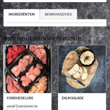
BEWAARADVIES
INGREDIËNTEN
MISSCHIEN IS DIT OOK IETS VOOR U?
FONDUE DE LUXE
ZALM SALADE
vanaf 2 personen te