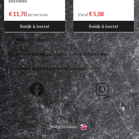
bestellen
€ 11,70
€ 5,08
per persoon
Vanaf
Bekijk & bestel
Bekijk & bestel
Huis vol Ambacht
Al meer dan 90 jaar Slagerij Rutten in Panningen
Vers en ambachtelijk kwaliteitsvlees
Veilig betalen: