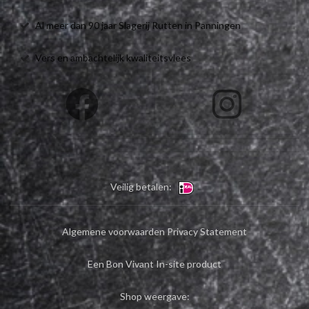
Al meer dan 90 jaar Slagerij Rutten in Panningen
Vers en ambachtelijk kwaliteitsvlees
Veilig betalen:
Algemene voorwaarden
Privacy Statement
Een Bon Vivant In-site product
Shop weergave: