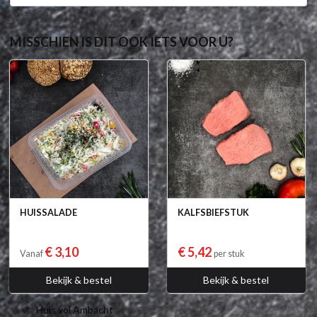
MISSCHIEN IS DIT OOK IETS VOOR U?
HUISSALADE
KALFSBIEFSTUK
€ 3,10
€ 5,42
Vanaf
per stuk
Bekijk & bestel
Bekijk & bestel
Huis vol Ambacht