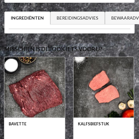
BEREIDINGSADVIES
BEWAARADV
INGREDIËNTEN
MISSCHIEN IS DIT OOK IETS VOOR U?
BAVETTE
KALFSBIEFSTUK