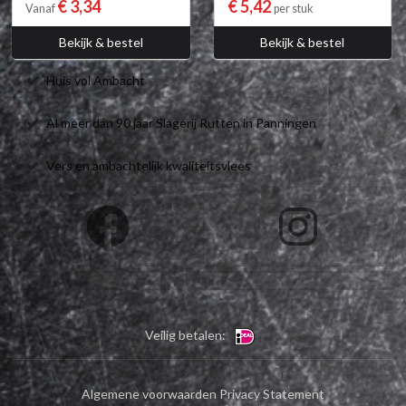
€ 3,34
€ 5,42
Vanaf
per stuk
Bekijk & bestel
Bekijk & bestel
Huis vol Ambacht
Al meer dan 90 jaar Slagerij Rutten in Panningen
Vers en ambachtelijk kwaliteitsvlees
Veilig betalen:
Algemene voorwaarden
Privacy Statement