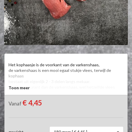
Het kophaasje is de voorkant van de varkenshaas,

de varkenshaas is een mooi egaal stukje vlees, terwijl de 
kophaas

bestaat uit eigenlijk 2 - 3 delen langs mekaar.

is minder courant dan de varkenshaas, wel hetzelfde vlees 
Toon meer
maar iets minder mals
€ 4,45
Vanaf
180 gram [ € 4,45 ]
gewicht