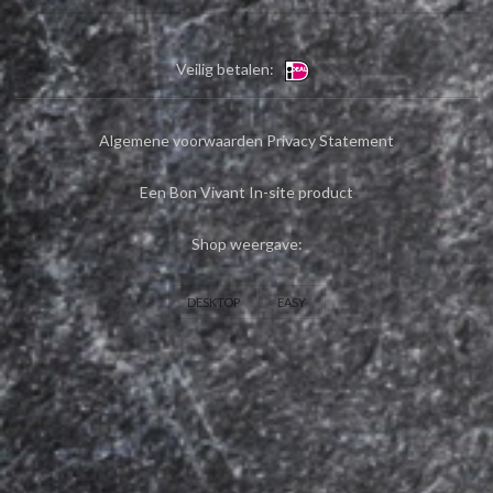
Veilig betalen:
Algemene voorwaarden
Privacy Statement
Een Bon Vivant In-site product
Shop weergave:
DESKTOP
EASY