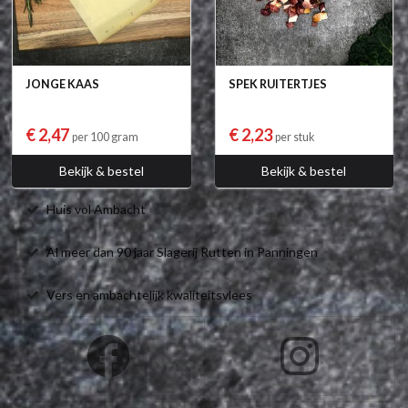
JONGE KAAS
SPEK RUITERTJES
€ 2,47
€ 2,23
per 100 gram
per stuk
Bekijk & bestel
Bekijk & bestel
Huis vol Ambacht
Al meer dan 90 jaar Slagerij Rutten in Panningen
Vers en ambachtelijk kwaliteitsvlees