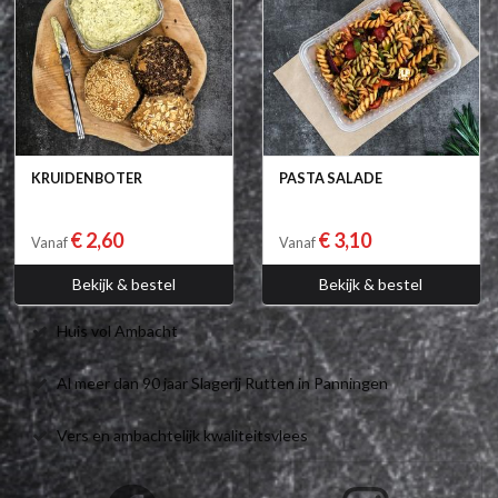
KRUIDENBOTER
PASTA SALADE
€ 2,60
€ 3,10
Vanaf
Vanaf
Bekijk & bestel
Bekijk & bestel
Huis vol Ambacht
Al meer dan 90 jaar Slagerij Rutten in Panningen
Vers en ambachtelijk kwaliteitsvlees