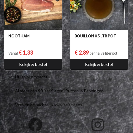
NOOTHAM
BOUILLON 0.5 LTR POT
€ 1,33
€ 2,89
Vanaf
per halve liter pot
Bekijk & bestel
Bekijk & bestel
Huis vol Ambacht
Al meer dan 90 jaar Slagerij Rutten in Panningen
Vers en ambachtelijk kwaliteitsvlees