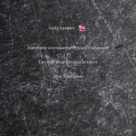
Veilig betalen:
Algemene voorwaarden
Privacy Statement
Een Bon Vivant In-site product
Shop weergave:
DESKTOP
EASY