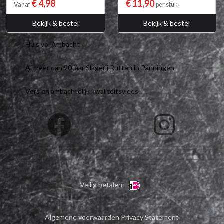
€ 4,98
€ 11,90
Vanaf
per stuk
Bekijk & bestel
Bekijk & bestel
Huis vol Ambacht
Al meer dan 90 jaar Slagerij Rutten in Panningen
Vers en ambachtelijk kwaliteitsvlees
Veilig betalen:
Algemene voorwaarden
Privacy Statement