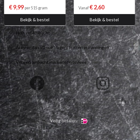
€ 9,99
€ 2,60
per 515 gram
Vanaf
Bekijk & bestel
Bekijk & bestel
Huis vol Ambacht
Al meer dan 90 jaar Slagerij Rutten in Panningen
Vers en ambachtelijk kwaliteitsvlees
Veilig betalen: