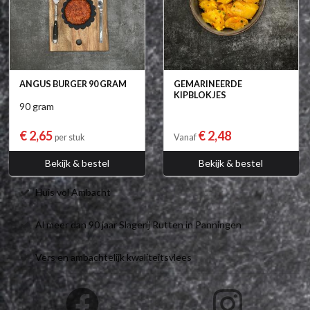
ANGUS BURGER 90 GRAM
GEMARINEERDE
KIPBLOKJES
90 gram
€ 2,65
€ 2,48
per stuk
Vanaf
Bekijk & bestel
Bekijk & bestel
Huis vol Ambacht
Al meer dan 90 jaar Slagerij Rutten in Panningen
Vers en ambachtelijk kwaliteitsvlees