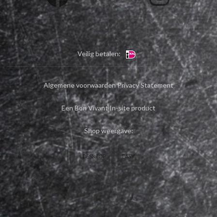
Veilig betalen:
Algemene voorwaarden
Privacy Statement
Een Bon Vivant In-site product
Shop weergave:
DESKTOP
EASY