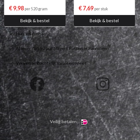
€ 9,98
€ 7,69
per 520 gram
per stuk
Bekijk & bestel
Bekijk & bestel
Huis vol Ambacht
Al meer dan 90 jaar Slagerij Rutten in Panningen
Vers en ambachtelijk kwaliteitsvlees
Veilig betalen: