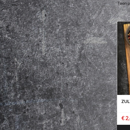
Toon p
ZUL
€ 2