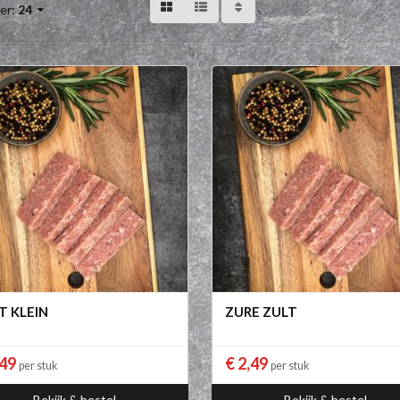
er:
24
T KLEIN
ZURE ZULT
,49
€ 2,49
per stuk
per stuk
Bekijk & bestel
Bekijk & bestel