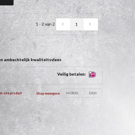
1 - 2 van 2
1
n ambachtelijk kwaliteitsvlees
Veilig betalen:
MOBIEL
EASY
In-site product
Shop weergave: