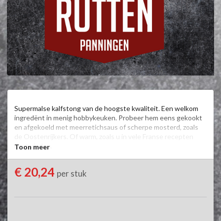
Supermalse kalfstong van de hoogste kwaliteit. Een welkom 
ingredënt in menig hobbykeuken. Probeer hem eens gekookt 
en afgekoeld met meerretichsaus of scherpe mosterd, zoals 
de Oostenrijkers. Of warm, zoals u in vele Franse recepten 
kunt vinden.

Toon meer
Heeft u een allergie? Wij helpen u graag. Bel tijdens 
€ 20,24
per stuk
openingstijden naar 077-3061723 om te horen of dit product 
geschikt is voor u.