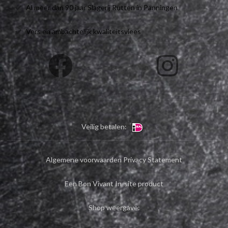
Al meer dan 90 jaar Slagerij Rutten in Panningen
Vers en ambachtelijk kwaliteitsvlees
Veilig betalen:
Algemene voorwaarden
Privacy Statement
Een Bon Vivant In-site product
Shop weergave: