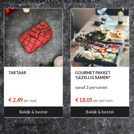
MISSCHIEN IS DIT OOK IETS VOOR U?
TARTAAR
GOURMET PAKKET
'GEZELLIG SAMEN"
vanaf 3 personen
€ 2,49
€ 18,05
per stuk
per persoon
Bekijk & bestel
Bekijk & bestel
Huis vol Ambacht