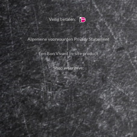
Veilig betalen:
Algemene voorwaarden
Privacy Statement
Een Bon Vivant In-site product
Shop weergave:
DESKTOP
EASY