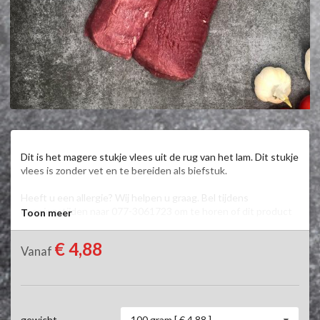
Dit is het magere stukje vlees uit de rug van het lam. Dit stukje 
vlees is zonder vet en te bereiden als biefstuk.

Heeft u een allergie? Wij helpen u graag. Bel tijdens 
openingstijden naar 077-3061723 om te horen of dit product 
Toon meer
geschikt is voor u.
€ 4,88
Vanaf
100 gram [ € 4,88 ]
gewicht