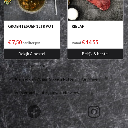
GROENTESOEP 1 LTR POT
RIBLAP
€ 7,50
€ 14,55
per liter pot
Vanaf
Bekijk & bestel
Bekijk & bestel
Huis vol Ambacht
Al meer dan 90 jaar Slagerij Rutten in Panningen
Vers en ambachtelijk kwaliteitsvlees