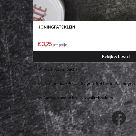
HONINGPATE KLEIN
€ 3,25
per potje
Bekijk & bestel
Huis vol Ambacht
Al meer dan 90 jaar Slagerij Rutten in Panningen
Vers en ambachtelijk kwaliteitsvlees