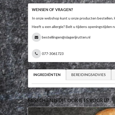
WENSEN OF VRAGEN?
In onze webshop kunt u onze producten bestellen. 
Heeft u een allergie? Belt u tijdens openingstijden n
bestellingen@slagerijrutten.nl
077-3061723
BEREIDINGSADVIES
INGREDIËNTEN
MISSCHIEN IS DIT OOK IETS VOOR U?