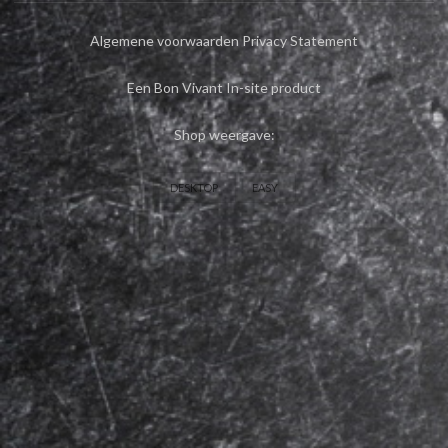
Algemene voorwaarden
Privacy Statement
Een Bon Vivant In-site product
Shop weergave:
DESKTOP
EASY