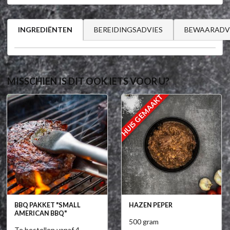
BEREIDINGSADVIES
BEWAARADV
INGREDIËNTEN
MISSCHIEN IS DIT OOK IETS VOOR U?
HUIS GEMAAKT
BBQ PAKKET "SMALL
HAZEN PEPER
AMERICAN BBQ"
500 gram
Te bestellen vanaf 4