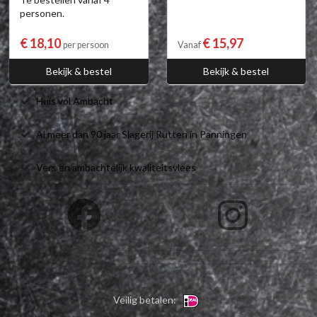
personen.
€ 18,10
€ 15,97
per persoon
Vanaf
Bekijk & bestel
Bekijk & bestel
Huis vol Ambacht
Al meer dan 90 jaar Slagerij Rutten in Panningen
Vers en ambachtelijk kwaliteitsvlees
Veilig betalen: