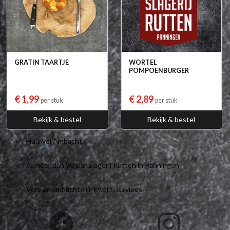
GRATIN TAARTJE
WORTEL
POMPOENBURGER
€ 1,99
€ 2,89
per stuk
per stuk
Bekijk & bestel
Bekijk & bestel
Huis vol Ambacht
Al meer dan 90 jaar Slagerij Rutten in Panningen
Vers en ambachtelijk kwaliteitsvlees