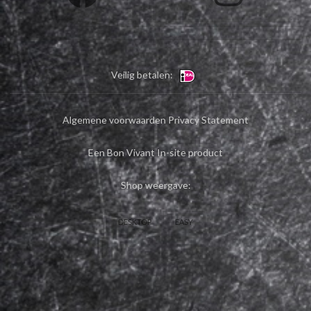
Veilig betalen:
Algemene voorwaarden
Privacy Statement
Een Bon Vivant In-site product
Shop weergave:
DESKTOP
EASY