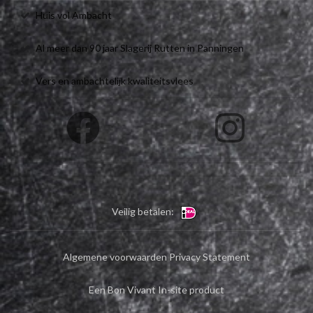
Huis vol Ambacht
Al meer dan 90 jaar Slagerij Rutten in Panningen
Vers en ambachtelijk kwaliteitsvlees
Veilig betalen:
Algemene voorwaarden
Privacy Statement
Een Bon Vivant In-site product