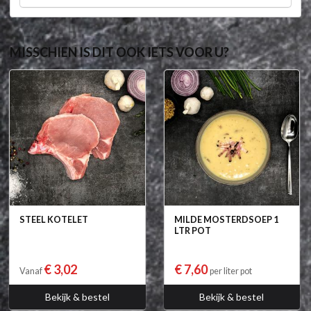
MISSCHIEN IS DIT OOK IETS VOOR U?
STEEL KOTELET
MILDE MOSTERDSOEP 1
LTR POT
€ 3,02
€ 7,60
Vanaf
per liter pot
Bekijk & bestel
Bekijk & bestel