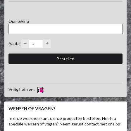
delen.

Dit pakket bestaat uit alleen vlees, op wens natuurlijk aan te 
vullen met sauzen, salades en brood.

Opmerking
Vraag naar de mogelijkheden in de winkel
Aantal
Veilig betalen:
WENSEN OF VRAGEN?
In onze webshop kunt u onze producten bestellen. Heeft u
speciale wensen of vragen? Neem gerust contact met ons op!