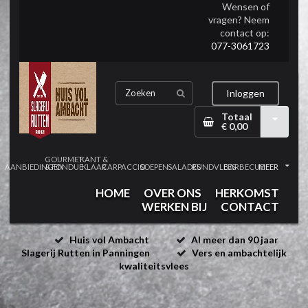
Wensen of
vragen? Neem
contact op:
077-3061723
Inloggen
Totaal
€ 0,00
GOURMET
KANT &
AANBIEDINGEN
& FONDUE
KLAAR
CARPACCIO
SOEPEN
SALADES
RUNDVLEES
BARBECUE
MEER
HOME
OVER ONS
HERKOMST
WERKEN BIJ
CONTACT
Huis vol Ambacht
Al meer dan 90 jaar
Slagerij Rutten in Panningen
Vers en ambachtelijk
kwaliteitsvlees