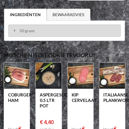
BEWAARADVIES
INGREDIËNTEN
50 gram
MISSCHIEN IS DIT OOK IETS VOOR U?
COBURGER
ASPERGESOEP
KIP
ITALIAANSE
HAM
0.5 LTR
CERVELAAT
PLANKWOR
POT
€ 4,40
€
€
€