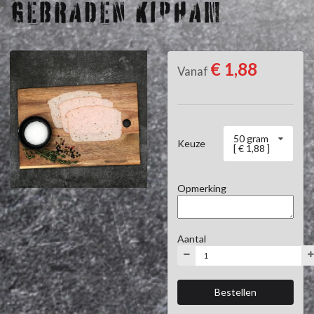
GEBRADEN KIPHAM
€ 1,88
Vanaf
50 gram
Keuze
[ € 1,88 ]
Opmerking
Aantal