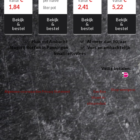
Vanaf
per halve
Vanaf
Vanaf
1,84
2,41
5,22
liter pot
Bekijk
Bekijk
Bekijk
Bekijk
&
&
&
&
bestel
bestel
bestel
bestel
Huis vol Ambacht
Al meer dan 90 jaar
Slagerij Rutten in Panningen
Vers en ambachtelijk
kwaliteitsvlees
Veilig betalen:
Shop weergave:
Algemene voorwaarden
Privacy Statement
Een Bon
MOBIEL
Vivant In-
site product