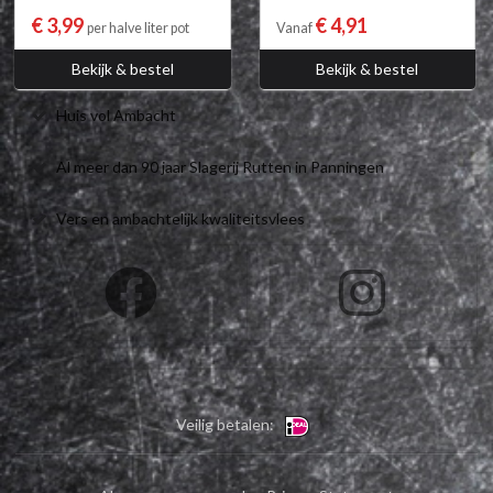
€ 3,99
€ 4,91
per halve liter pot
Vanaf
Bekijk & bestel
Bekijk & bestel
Huis vol Ambacht
Al meer dan 90 jaar Slagerij Rutten in Panningen
Vers en ambachtelijk kwaliteitsvlees
Veilig betalen: