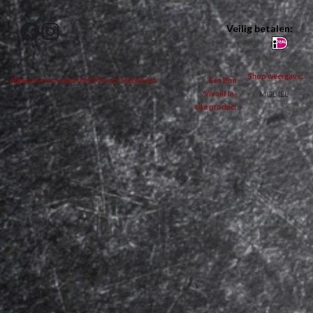
Veilig betalen:
Shop weergave:
Algemene voorwaarden
Privacy Statement
Een Bon
MOBIEL
Vivant In-
site product