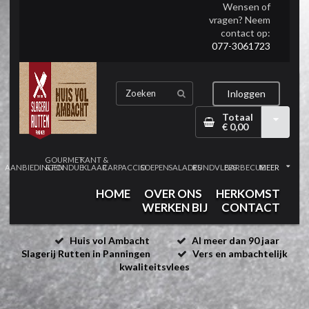
Wensen of
vragen? Neem
contact op:
077-3061723
Inloggen
Totaal
€ 0,00
GOURMET
KANT &
AANBIEDINGEN
& FONDUE
KLAAR
CARPACCIO
SOEPEN
SALADES
RUNDVLEES
BARBECUE
MEER
HOME
OVER ONS
HERKOMST
WERKEN BIJ
CONTACT
Huis vol Ambacht
Al meer dan 90 jaar
Slagerij Rutten in Panningen
Vers en ambachtelijk
kwaliteitsvlees