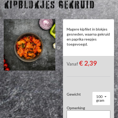
KIPBLOKJES GEKRUID
Magere kipfilet in blokjes 
gesneden, waarna gekruid 
en paprika reepjes 
toegevoegd.
€ 2,39
Vanaf
Gewicht
100
gram
Opmerking