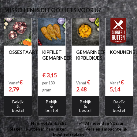
MISSCHIEN IS DIT OOK IETS VOOR U?
OSSESTAART
KIPFILET
GEMARINEERDE
KONIJNENB
GEMARINEERD
KIPBLOKJES
€ 3,15
€
€
€
Vanaf
per 130
Vanaf
Vanaf
2,79
2,48
5,14
gram
Bekijk
Bekijk
Bekijk
Bekijk
&
&
&
&
bestel
bestel
bestel
bestel
Huis vol Ambacht
Al meer dan 90 jaar
Slagerij Rutten in Panningen
Vers en ambachtelijk
kwaliteitsvlees