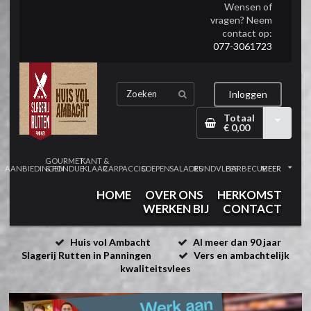
Wensen of
vragen? Neem
contact op:
077-3061723
Inloggen
Totaal
€ 0,00
GOURMET
KANT &
AANBIEDINGEN
& FONDUE
KLAAR
CARPACCIO
SOEPEN
SALADES
RUNDVLEES
BARBECUE
MEER
HOME
OVER ONS
HERKOMST
WERKEN BIJ
CONTACT
Huis vol Ambacht
Al meer dan 90 jaar
Slagerij Rutten in Panningen
Vers en ambachtelijk
kwaliteitsvlees