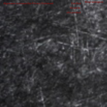
Shop weergave:
Algemene voorwaarden
Privacy Statement
Een Bon
MOBIEL
Vivant In-
site product