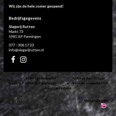
Wij zijn de hele zomer geopend!
Bedrijfsgegevens
Slagerij Rutten
Markt 73
5981 AP Panningen
077 - 306 17 23
info@slagerijrutten.nl
Huis vol Ambacht
Al meer dan 90 jaar
Slagerij Rutten in Panningen
Vers en ambachtelijk
kwaliteitsvlees
Veilig betalen: