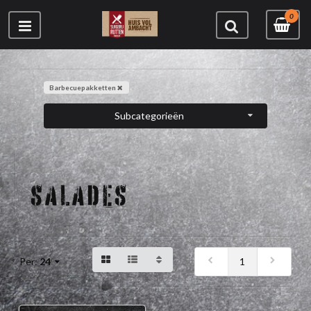
0
Barbecuepakketten
Subcategorieën
SALADES
1
Per:
24