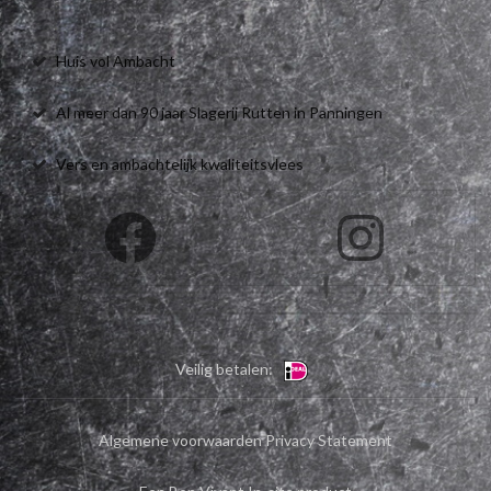
Huis vol Ambacht
Al meer dan 90 jaar Slagerij Rutten in Panningen
Vers en ambachtelijk kwaliteitsvlees
Veilig betalen:
Algemene voorwaarden
Privacy Statement