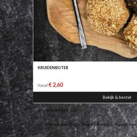
KRUIDENBOTER
€ 2,60
Vanaf
Bekijk & bestel
Huis vol Ambacht
Al meer dan 90 jaar Slagerij Rutten in Panningen