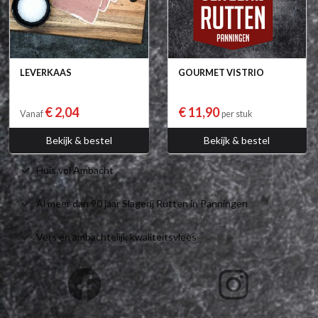
LEVERKAAS
GOURMET VISTRIO
€ 2,04
€ 11,90
Vanaf
per stuk
Bekijk & bestel
Bekijk & bestel
Huis vol Ambacht
Al meer dan 90 jaar Slagerij Rutten in Panningen
Vers en ambachtelijk kwaliteitsvlees