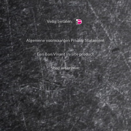
Veilig betalen:
Algemene voorwaarden
Privacy Statement
Een Bon Vivant In-site product
Shop weergave:
DESKTOP
EASY