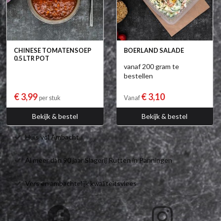
CHINESE TOMATENSOEP
BOERLAND SALADE
0.5 LTR POT
vanaf 200 gram te
bestellen
€ 3,99
€ 3,10
per stuk
Vanaf
Bekijk & bestel
Bekijk & bestel
Huis vol Ambacht
Al meer dan 90 jaar Slagerij Rutten in Panningen
Vers en ambachtelijk kwaliteitsvlees