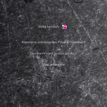
Veilig betalen:
Algemene voorwaarden
Privacy Statement
Een Bon Vivant In-site product
Shop weergave:
DESKTOP
EASY