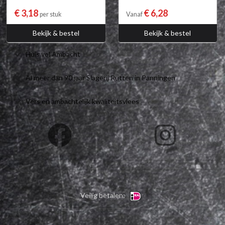
€ 3,18
€ 6,28
per stuk
Vanaf
Bekijk & bestel
Bekijk & bestel
Huis vol Ambacht
Al meer dan 90 jaar Slagerij Rutten in Panningen
Vers en ambachtelijk kwaliteitsvlees
Veilig betalen: