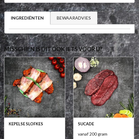
BEWAARADVIES
INGREDIËNTEN
MISSCHIEN IS DIT OOK IETS VOOR U?
KEPELSE SLOFKES
SUCADE
vanaf 200 gram