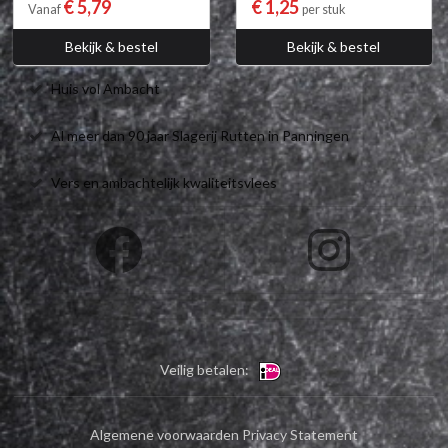
€ 5,79
€ 1,25
Vanaf
per stuk
Bekijk & bestel
Bekijk & bestel
Huis vol Ambacht
Al meer dan 90 jaar Slagerij Rutten in Panningen
Vers en ambachtelijk kwaliteitsvlees
Veilig betalen:
Algemene voorwaarden
Privacy Statement