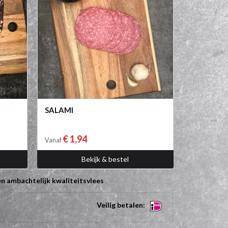
SALAMI
€ 1,94
Vanaf
Bekijk & bestel
n ambachtelijk kwaliteitsvlees
Veilig betalen: