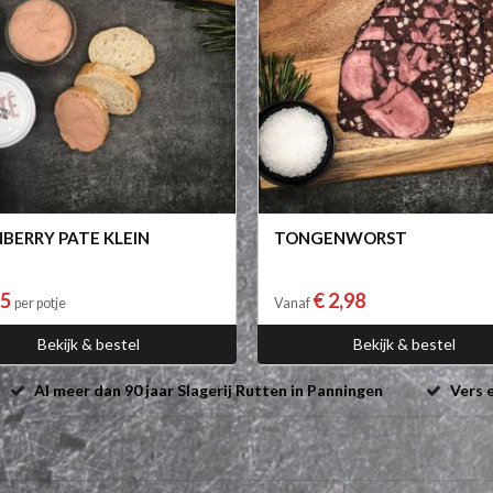
BERRY PATE KLEIN
TONGENWORST
25
€ 2,98
per potje
Vanaf
Bekijk & bestel
Bekijk & bestel
Al meer dan 90 jaar Slagerij Rutten in Panningen
Vers e