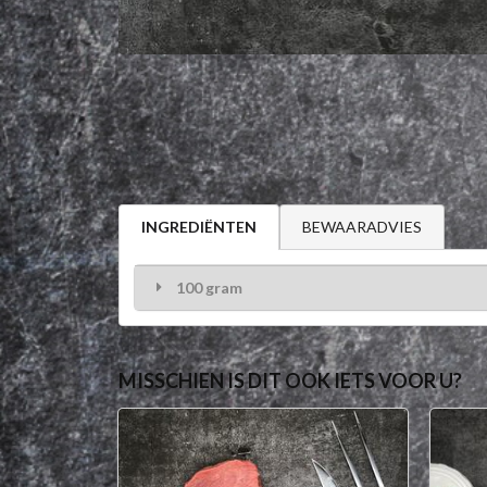
BEWAARADVIES
INGREDIËNTEN
100 gram
MISSCHIEN IS DIT OOK IETS VOOR U?