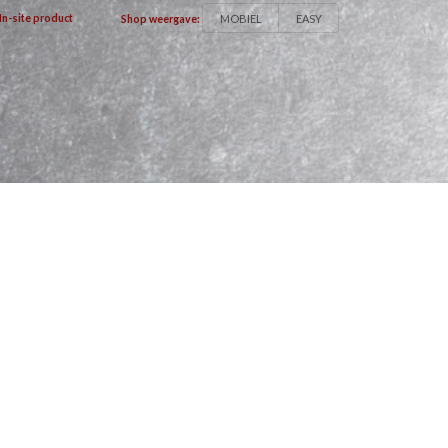
MOBIEL
EASY
In-site product
Shop weergave: