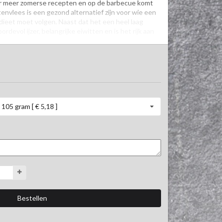
or meer zomerse recepten en op de barbecue komt 
tenvlees is een gezond alternatief zijn voor wie een 
 dieet moet volgen. Naast dat het een heel laag 
rdevol ijzer, belangrijke eiwitten en is het rijk aan 
het mals met een fijne structuur.

n u graag. Bel tijdens openingstijden naar 077-
uct geschikt is voor u.
105 gram [ € 5,18 ]