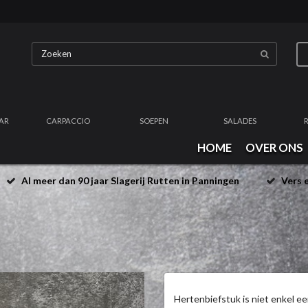
AR
CARPACCIO
SOEPEN
SALADES
HOME
OVER ONS
Al meer dan 90 jaar Slagerij Rutten in Panningen
Vers e
Hertenbiefstuk is niet enkel ee