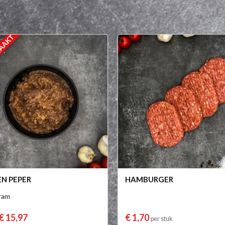
MAAKT
N PEPER
HAMBURGER
ram
€ 15,97
€ 1,70
per stuk