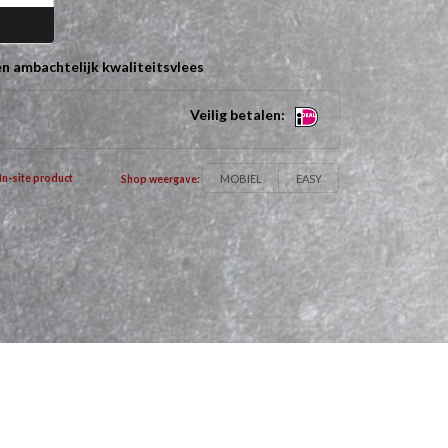
n ambachtelijk kwaliteitsvlees
Veilig betalen:
MOBIEL
EASY
In-site product
Shop weergave: