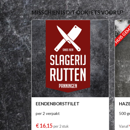
MISSCHIEN IS DIT OOK IETS VOOR U?
HUIS GE
EENDENBORSTFILET
HAZE
per 2 verpakt
500 g
€ 16,15
per 2 stuk
Vanaf