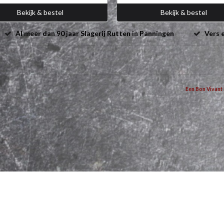
Bekijk & bestel
Bekijk & bestel
Al meer dan 90 jaar Slagerij Rutten in Panningen
Vers e
Een Bon Vivant 