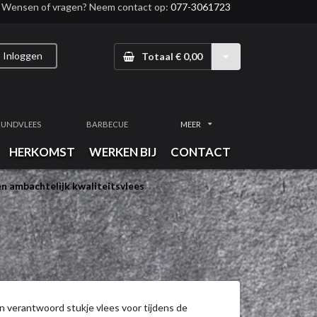
Wensen of vragen? Neem contact op:
077-3061723
Inloggen
Totaal € 0,00
RUNDVLEES
BARBECUE
MEER
HERKOMST
WERKEN BIJ
CONTACT
n ambachtelijk kwaliteitsvlees
n verantwoord stukje vlees voor tijdens de 