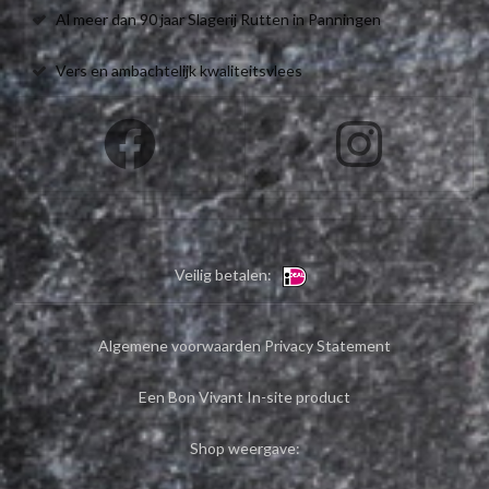
Al meer dan 90 jaar Slagerij Rutten in Panningen
Vers en ambachtelijk kwaliteitsvlees
Veilig betalen:
Algemene voorwaarden
Privacy Statement
Een Bon Vivant In-site product
Shop weergave: