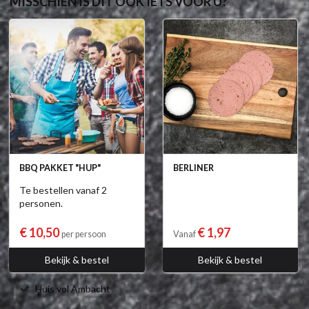
MISSCHIEN IS DIT OOK IETS VOOR U?
BBQ PAKKET "HUP"
BERLINER
Te bestellen vanaf 2
personen.
€ 10,50
€ 1,97
per persoon
Vanaf
Bekijk & bestel
Bekijk & bestel
Huis vol Ambacht