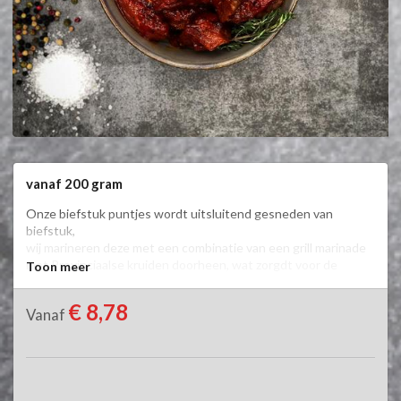
vanaf 200 gram
Onze biefstuk puntjes wordt uitsluitend gesneden van 
biefstuk,

wij marineren deze met een combinatie van een grill marinade

met Provinciaalse kruiden doorheen, wat zorgdt voor de 
Toon meer
unieke smaak.
€ 8,78
Vanaf