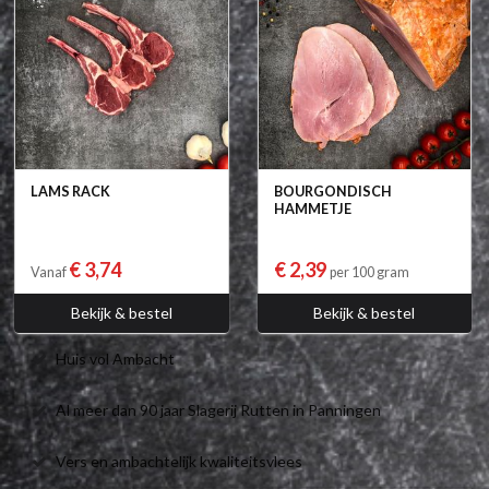
LAMS RACK
BOURGONDISCH
HAMMETJE
€ 3,74
€ 2,39
Vanaf
per 100 gram
Bekijk & bestel
Bekijk & bestel
Huis vol Ambacht
Al meer dan 90 jaar Slagerij Rutten in Panningen
Vers en ambachtelijk kwaliteitsvlees