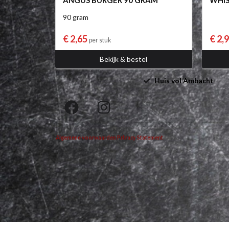
ANGUS BURGER 90 GRAM
WHI
90 gram
€ 2,65
€ 2,
per stuk
Bekijk & bestel
Huis vol Ambacht
Algemene voorwaarden
Privacy Statement