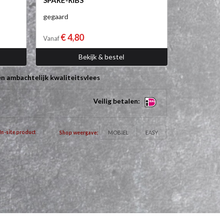
SPARE-RIBS
gegaard
€ 4,80
Vanaf
Bekijk & bestel
n ambachtelijk kwaliteitsvlees
Veilig betalen:
MOBIEL
EASY
In-site product
Shop weergave: