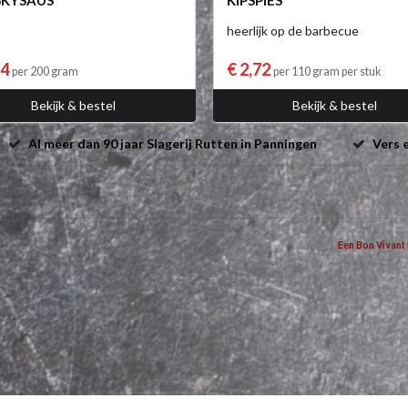
SKYSAUS
KIPSPIES
heerlijk op de barbecue
94
€ 2,72
per 200 gram
per 110 gram per stuk
Bekijk & bestel
Bekijk & bestel
Al meer dan 90 jaar Slagerij Rutten in Panningen
Vers e
Een Bon Vivant 