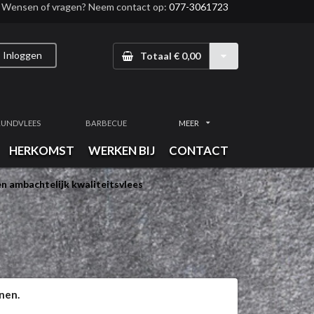
Wensen of vragen? Neem contact op:
077-3061723
Inloggen
Totaal € 0,00
RUNDVLEES
BARBECUE
MEER
HERKOMST
WERKEN BIJ
CONTACT
n ambachtelijk kwaliteitsvlees
nen.