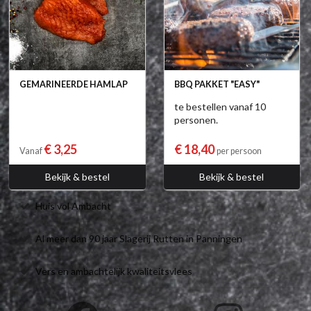
GEMARINEERDE HAMLAP
BBQ PAKKET "EASY"
te bestellen vanaf 10
personen.
€ 3,25
€ 18,40
Vanaf
per persoon
Bekijk & bestel
Bekijk & bestel
Huis vol Ambacht
Al meer dan 90 jaar Slagerij Rutten in Panningen
Vers en ambachtelijk kwaliteitsvlees