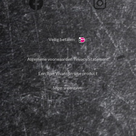
Veilig betalen:
Algemene voorwaarden
Privacy Statement
Een Bon Vivant In-site product
Shop weergave:
DESKTOP
EASY