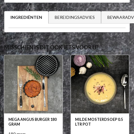
BEREIDINGSADVIES
BEWAARADV
INGREDIËNTEN
MISSCHIEN IS DIT OOK IETS VOOR U?
MEGA ANGUS BURGER 180
MILDE MOSTERDSOEP 0.5
GRAM
LTR POT
180 gram