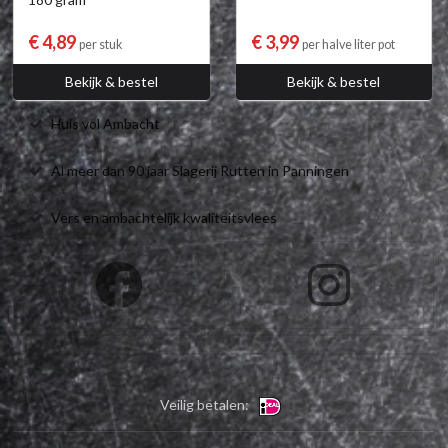
€ 4,89
€ 3,99
per stuk
per halve liter pot
Bekijk & bestel
Bekijk & bestel
Huis vol Ambacht
Al meer dan 90 jaar Slagerij Rutten in Panningen
Vers en ambachtelijk kwaliteitsvlees
Veilig betalen: