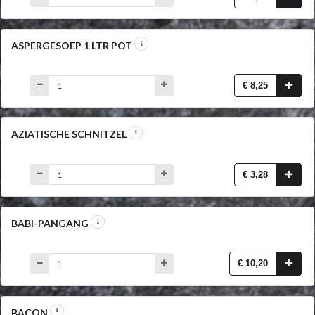
ASPERGESOEP 1 LTR POT
€ 8,25
AZIATISCHE SCHNITZEL
€ 3,28
BABI-PANGANG
€ 10,20
BACON