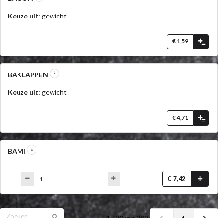
Keuze uit:
gewicht
€ 1,59
=
BAKLAPPEN
Keuze uit:
gewicht
€ 4,71
=
BAMI
€ 7,42
1 - 20 van 399