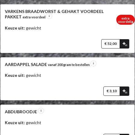
VARKENS BRAADWORST & GEHAKT VOORDEEL
PAKKET
extra voordeel
extra
voordelig
Keuze uit:
gewicht
€ 52,00
=
AARDAPPEL SALADE
vanaf 200 gram te bestellen
Keuze uit:
gewicht
€ 3,10
=
ABDIJBROODJE
Keuze uit:
gewicht