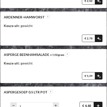
€ 2,02
=
ARDENNER-HAMWORST
Keuze uit:
gewicht
€ 2,78
=
ASPERGE BEENHAMSALADE
+/-150 gram
Keuze uit:
gewicht
€ 5,39
=
ASPERGESOEP 0.5 LTR POT
€ 4,40