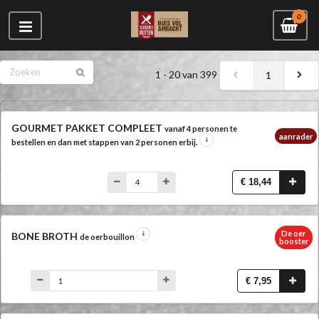
0
1 - 20 van 399
1
GOURMET PAKKET COMPLEET
vanaf 4 personen te
aanrader
bestellen en dan met stappen van 2 personen erbij.
€ 18,44
De oer
BONE BROTH
de oerbouillon
booster
€ 7,95