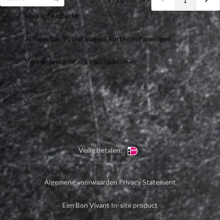
1
Huis vol Ambacht
Al meer dan 90 jaar Slagerij Rutten in Panningen
Vers en ambachtelijk kwaliteitsvlees
Veilig betalen:
Algemene voorwaarden
Privacy Statement
Een Bon Vivant In-site product