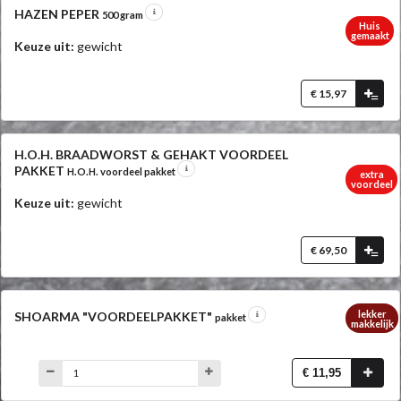
HAZEN PEPER
500 gram
Huis
gemaakt
Keuze uit:
gewicht
€ 15,97
=
H.O.H. BRAADWORST & GEHAKT VOORDEEL
PAKKET
H.O.H. voordeel pakket
extra
voordeel
Keuze uit:
gewicht
€ 69,50
=
lekker
SHOARMA "VOORDEELPAKKET"
pakket
makkelijk
€ 11,95