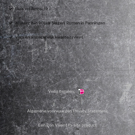
Huis vol Ambacht
Al meer dan 90 jaar Slagerij Rutten in Panningen
Vers en ambachtelijk kwaliteitsvlees
Veilig betalen:
Algemene voorwaarden
Privacy Statement
Een Bon Vivant In-site product