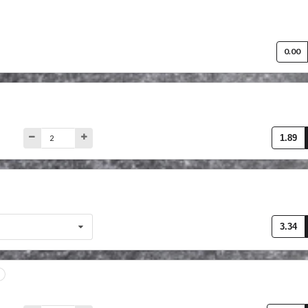
0.00
1.89
3.34