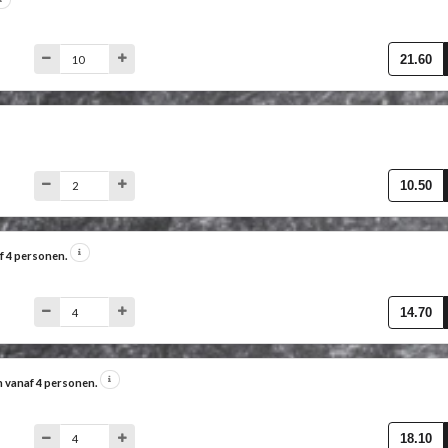
21.60
10.50
af 4 personen.
14.70
n vanaf 4 personen.
18.10