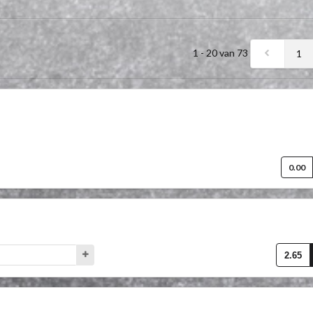
1 - 20 van 73
1
0.00
2.65