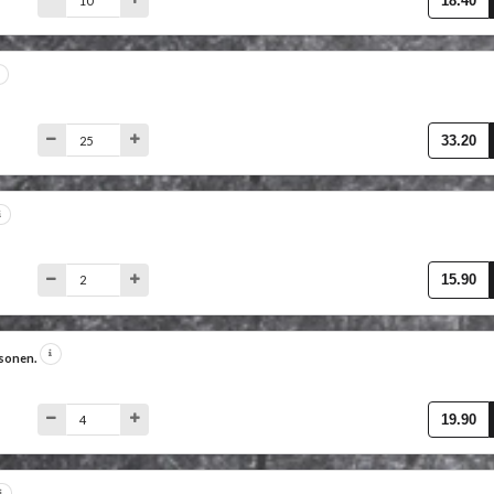
18.40
33.20
15.90
rsonen.
19.90