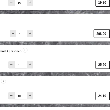
19.90
298.00
 vanaf 4 personen.
25.20
.
24.10