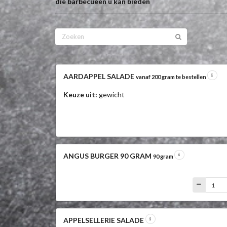
die barbecueën u kan bieden
AARDAPPEL SALADE
vanaf 200 gram te bestellen
Keuze uit:
gewicht
ANGUS BURGER 90 GRAM
90 gram
APPELSELLERIE SALADE