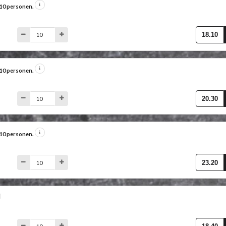
f 10 personen.
18.10
f 10 personen.
20.30
f 10 personen.
23.20